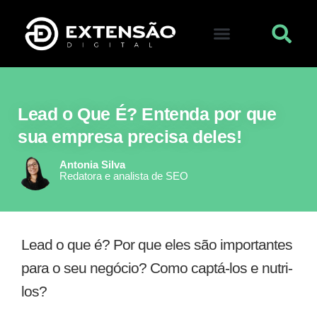
FALE CONOSCO
VISITAR LOJA
Lead o Que É? Entenda por que
sua empresa precisa deles!
Antonia Silva
Redatora e analista de SEO
Lead o que é? Por que eles são importantes
para o seu negócio? Como captá-los e nutri-
los?