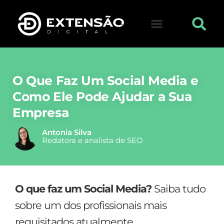
FALE CONOSCO
VISITAR LOJA
O Que Faz Um Social Media e
Como Ele Pode Ajudar a Sua
Empresa
Antonia Silva
Redatora e analista de SEO
O que faz um Social Media?
Saiba tudo
sobre um dos profissionais mais
requisitados atualmente.