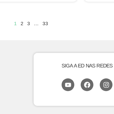
1
2
3
…
33
SIGA A ED NAS REDES