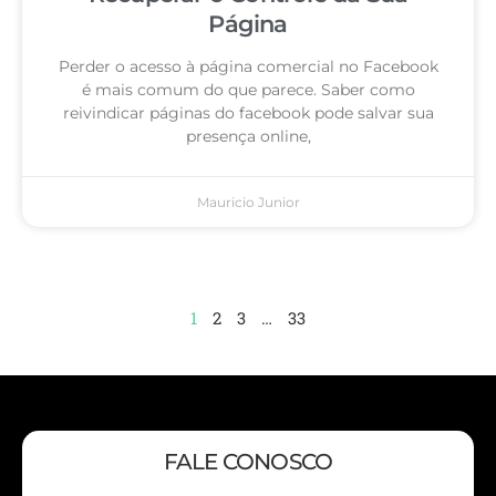
Página
Perder o acesso à página comercial no Facebook
é mais comum do que parece. Saber como
reivindicar páginas do facebook pode salvar sua
presença online,
Mauricio Junior
1
2
3
…
33
FALE CONOSCO