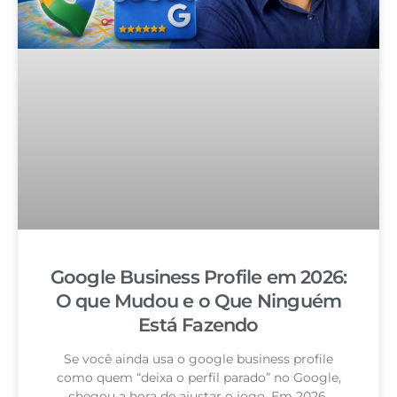
Google Business Profile em 2026:
O que Mudou e o Que Ninguém
Está Fazendo
Se você ainda usa o google business profile
como quem “deixa o perfil parado” no Google,
chegou a hora de ajustar o jogo. Em 2026,