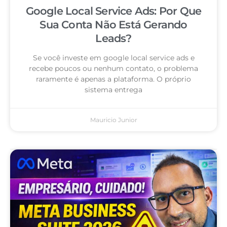
Google Local Service Ads: Por Que
Sua Conta Não Está Gerando
Leads?
Se você investe em google local service ads e
recebe poucos ou nenhum contato, o problema
raramente é apenas a plataforma. O próprio
sistema entrega
Mauricio Junior