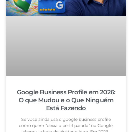
Google Business Profile em 2026:
O que Mudou e o Que Ninguém
Está Fazendo
Se você ainda usa o google business profile
como quem “deixa o perfil parado” no Google,
chegou a hora de ajustar o jogo. Em 2026,