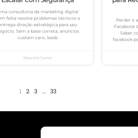
ma consultoria de marketing digital
m feita resolve problemas técnicos e
Perder o 
entrega direção estratégica para seu
Facebook 
egócio. Sem a base correta, anúncios
Saber c
custam caro, leads
facebook po
Mauricio Junior
1
2
3
…
33