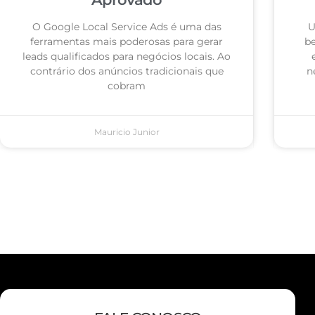
O Google Local Service Ads é uma das
U
ferramentas mais poderosas para gerar
be
leads qualificados para negócios locais. Ao
contrário dos anúncios tradicionais que
n
cobram
Mauricio Junior