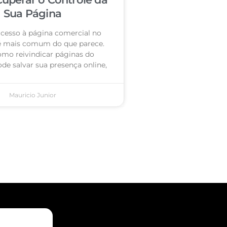
Sua Página
acesso à página comercial no
é mais comum do que parece.
omo reivindicar páginas do
de salvar sua presença online,
Mauricio Junior