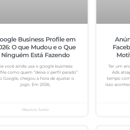
oogle Business Profile em
Anún
026: O que Mudou e o Que
Faceb
Ninguém Está Fazendo
Moti
Se você ainda usa o google business
Ter um an
file como quem “deixa o perfil parado”
Ads atra
o Google, chegou a hora de ajustar o
tempo com 
jogo. Em 2026,
isso acontec
Mauricio Junior