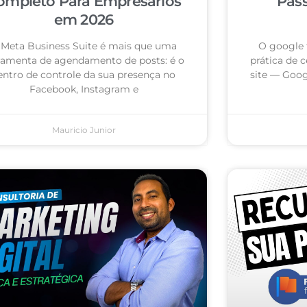
ompleto Para Empresários
Pas
em 2026
 Meta Business Suite é mais que uma
O google 
ramenta de agendamento de posts: é o
prática de c
entro de controle da sua presença no
site — Goog
Facebook, Instagram e
Mauricio Junior