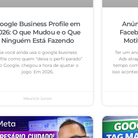
oogle Business Profile em
Anún
026: O que Mudou e o Que
Faceb
Ninguém Está Fazendo
Moti
Se você ainda usa o google business
Ter um an
file como quem “deixa o perfil parado”
Ads atra
o Google, chegou a hora de ajustar o
tempo com 
jogo. Em 2026,
isso acontec
Mauricio Junior