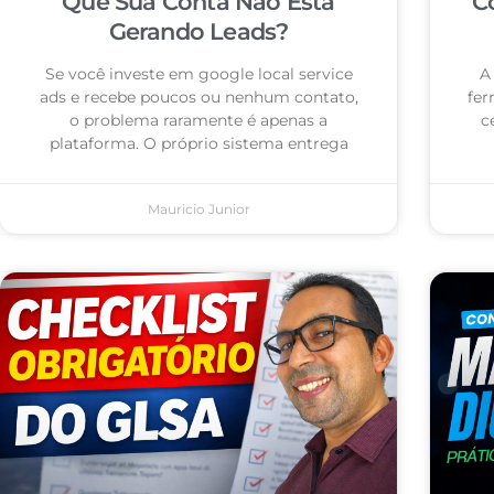
Que Sua Conta Não Está
C
Gerando Leads?
Se você investe em google local service
A
ads e recebe poucos ou nenhum contato,
fer
o problema raramente é apenas a
c
plataforma. O próprio sistema entrega
Mauricio Junior