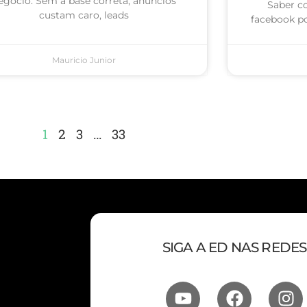
egócio. Sem a base correta, anúncios
Saber c
custam caro, leads
facebook po
Mauricio Junior
1
2
3
…
33
SIGA A ED NAS REDES