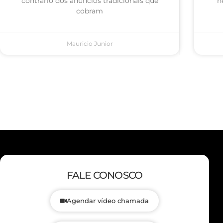
contrário dos anúncios tradicionais que
n
cobram
Mauricio Junior
FALE CONOSCO
Agendar vídeo chamada