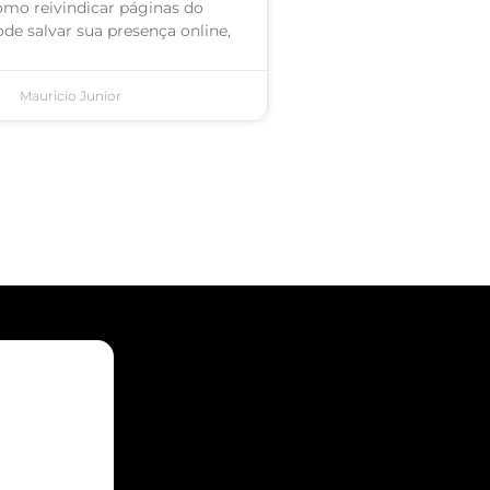
omo reivindicar páginas do
de salvar sua presença online,
Mauricio Junior