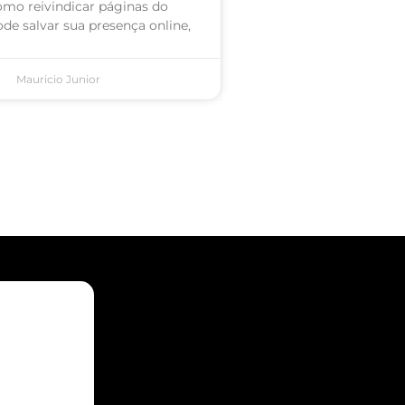
omo reivindicar páginas do
de salvar sua presença online,
Mauricio Junior