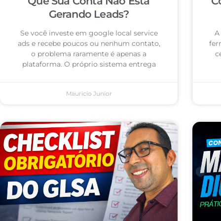
Que Sua Conta Não Está
C
Gerando Leads?
Se você investe em google local service
A
ads e recebe poucos ou nenhum contato,
fer
o problema raramente é apenas a
c
plataforma. O próprio sistema entrega
Mauricio Junior