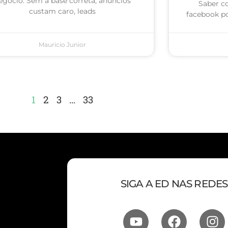
egócio. Sem a base correta, anúncios
Saber c
custam caro, leads
facebook po
Mauricio Junior
1
2
3
…
33
SIGA A ED NAS REDES