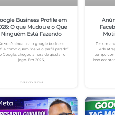
oogle Business Profile em
Anún
026: O que Mudou e o Que
Faceb
Ninguém Está Fazendo
Moti
Se você ainda usa o google business
Ter um an
file como quem “deixa o perfil parado”
Ads atra
o Google, chegou a hora de ajustar o
tempo com 
jogo. Em 2026,
isso acontec
Mauricio Junior