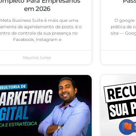
ompleto Para Empresários
Pas
em 2026
 Meta Business Suite é mais que uma
O google 
ramenta de agendamento de posts: é o
prática de c
entro de controle da sua presença no
site — Goog
Facebook, Instagram e
Mauricio Junior