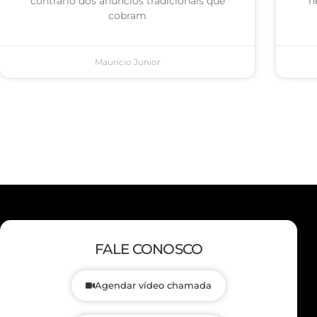
contrário dos anúncios tradicionais que
n
cobram
Mauricio Junior
FALE CONOSCO
Agendar vídeo chamada