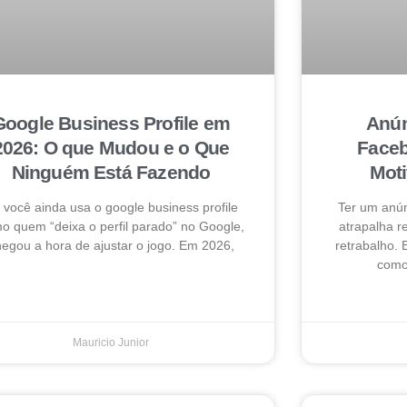
Google Business Profile em
Anún
2026: O que Mudou e o Que
Faceb
Ninguém Está Fazendo
Mot
 você ainda usa o google business profile
Ter um anú
o quem “deixa o perfil parado” no Google,
atrapalha 
egou a hora de ajustar o jogo. Em 2026,
retrabalho. 
como 
Mauricio Junior