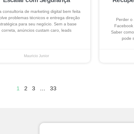
 consultoria de marketing digital bem feita
olve problemas técnicos e entrega direção
Perder o
stratégica para seu negócio. Sem a base
Facebook 
correta, anúncios custam caro, leads
Saber como 
pode s
Mauricio Junior
1
2
3
…
33