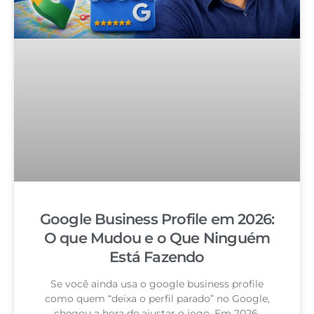
Google Business Profile em 2026:
O que Mudou e o Que Ninguém
Está Fazendo
Se você ainda usa o google business profile
como quem “deixa o perfil parado” no Google,
chegou a hora de ajustar o jogo. Em 2026,