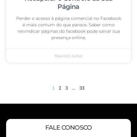
Página
Perder o acesso à página comercial no Facebook
é mais comum do que parece. Saber como
reivindicar páginas do facebook pode salvar sua
presença online,
Mauricio Junior
1
2
3
…
33
FALE CONOSCO