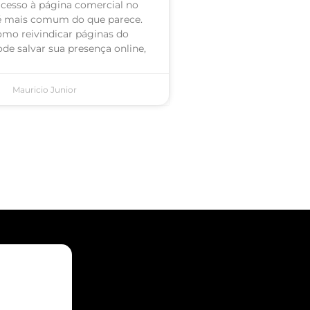
acesso à página comercial no
é mais comum do que parece.
omo reivindicar páginas do
de salvar sua presença online,
Mauricio Junior