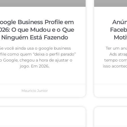
oogle Business Profile em
Anún
026: O que Mudou e o Que
Faceb
Ninguém Está Fazendo
Moti
Se você ainda usa o google business
Ter um an
file como quem “deixa o perfil parado”
Ads atra
o Google, chegou a hora de ajustar o
tempo com 
jogo. Em 2026,
isso acontec
Mauricio Junior