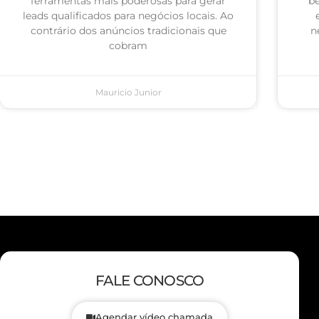
ferramentas mais poderosas para gerar
be
leads qualificados para negócios locais. Ao
contrário dos anúncios tradicionais que
n
cobram
Mauricio Junior
FALE CONOSCO
Agendar vídeo chamada