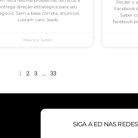
m feita resolve problemas técnicos e
Perder o 
entrega direção estratégica para seu
Facebook 
egócio. Sem a base correta, anúncios
Saber c
custam caro, leads
facebook po
Mauricio Junior
1
2
3
…
33
SIGA A ED NAS REDES