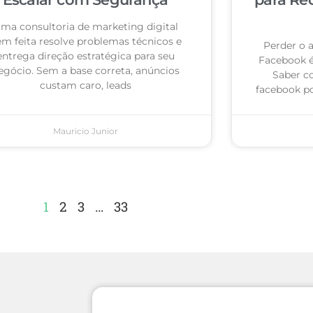
ma consultoria de marketing digital
m feita resolve problemas técnicos e
Perder o 
entrega direção estratégica para seu
Facebook 
egócio. Sem a base correta, anúncios
Saber c
custam caro, leads
facebook po
Mauricio Junior
1
2
3
…
33