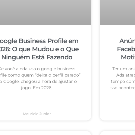
oogle Business Profile em
Anún
026: O que Mudou e o Que
Faceb
Ninguém Está Fazendo
Moti
Se você ainda usa o google business
Ter um an
file como quem “deixa o perfil parado”
Ads atra
o Google, chegou a hora de ajustar o
tempo com 
jogo. Em 2026,
isso acontec
Mauricio Junior