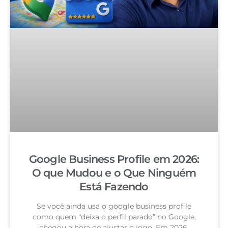
Google Business Profile em 2026:
O que Mudou e o Que Ninguém
Está Fazendo
Se você ainda usa o google business profile
como quem “deixa o perfil parado” no Google,
chegou a hora de ajustar o jogo. Em 2026,