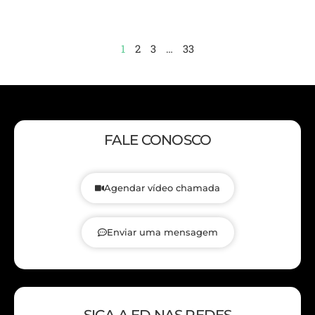
1
2
3
…
33
FALE CONOSCO
Agendar vídeo chamada
Enviar uma mensagem
SIGA A ED NAS REDES