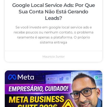
Google Local Service Ads: Por Que
Sua Conta Não Está Gerando
Leads?
Se você investe em google local service ads e
recebe poucos ou nenhum contato, o problema
raramente é apenas a plataforma. O próprio
sistema entrega
Mauricio Junior