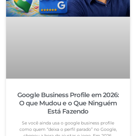
Google Business Profile em 2026:
O que Mudou e o Que Ninguém
Está Fazendo
Se você ainda usa o google business profile
como quem “deixa o perfil parado” no Google,
chegou a hora de ajustar o jogo. Em 2026,