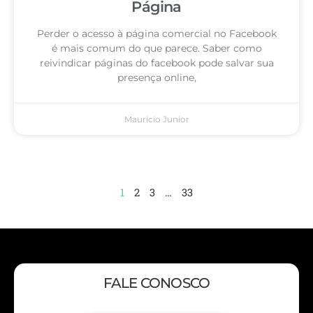
Página
Perder o acesso à página comercial no Facebook
é mais comum do que parece. Saber como
reivindicar páginas do facebook pode salvar sua
presença online,
Mauricio Junior
1
2
3
…
33
FALE CONOSCO