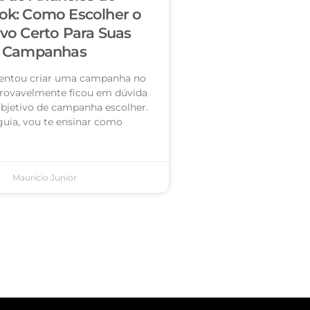
ok: Como Escolher o
ivo Certo Para Suas
Campanhas
 tentou criar uma campanha no
rovavelmente ficou em dúvida
objetivo de campanha escolher.
guia, vou te ensinar como
Mauricio Junior