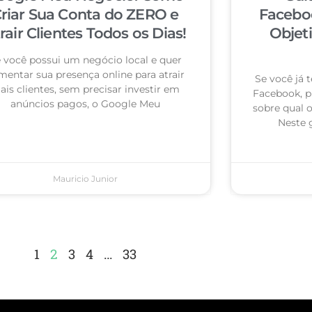
riar Sua Conta do ZERO e
Facebo
rair Clientes Todos os Dias!
Objet
 você possui um negócio local e quer
mentar sua presença online para atrair
Se você já
is clientes, sem precisar investir em
Facebook, p
anúncios pagos, o Google Meu
sobre qual 
Neste 
Mauricio Junior
1
2
3
4
…
33