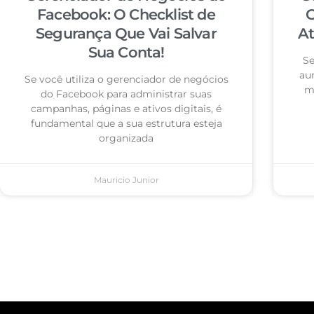
Facebook: O Checklist de
C
Segurança Que Vai Salvar
At
Sua Conta!
Se
au
Se você utiliza o gerenciador de negócios
ma
do Facebook para administrar suas
campanhas, páginas e ativos digitais, é
fundamental que a sua estrutura esteja
organizada
Mauricio Junior