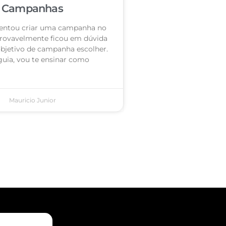
Campanhas
 tentou criar uma campanha no
rovavelmente ficou em dúvida
objetivo de campanha escolher.
guia, vou te ensinar como
Mauricio Junior