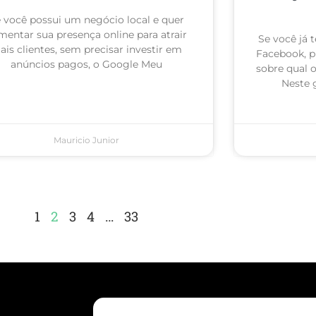
 você possui um negócio local e quer
mentar sua presença online para atrair
Se você já
is clientes, sem precisar investir em
Facebook, p
anúncios pagos, o Google Meu
sobre qual 
Neste 
Mauricio Junior
1
2
3
4
…
33