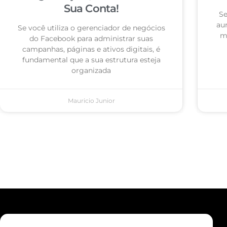
Sua Conta!
Se
au
Se você utiliza o gerenciador de negócios
ma
do Facebook para administrar suas
campanhas, páginas e ativos digitais, é
fundamental que a sua estrutura esteja
organizada
Mauricio Junior