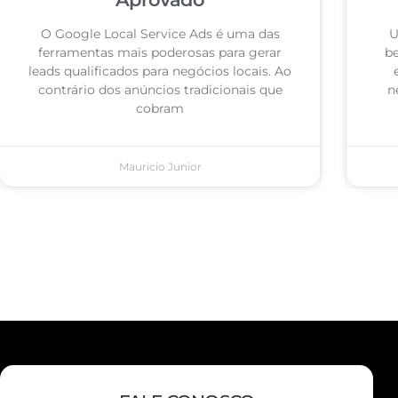
O Google Local Service Ads é uma das
U
ferramentas mais poderosas para gerar
be
leads qualificados para negócios locais. Ao
contrário dos anúncios tradicionais que
n
cobram
Mauricio Junior