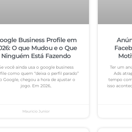
oogle Business Profile em
Anún
026: O que Mudou e o Que
Faceb
Ninguém Está Fazendo
Moti
Se você ainda usa o google business
Ter um an
file como quem “deixa o perfil parado”
Ads atra
o Google, chegou a hora de ajustar o
tempo com 
jogo. Em 2026,
isso acontec
Mauricio Junior