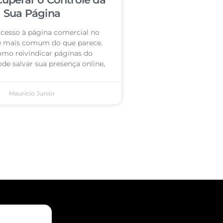
Sua Página
acesso à página comercial no
é mais comum do que parece.
omo reivindicar páginas do
de salvar sua presença online,
Mauricio Junior