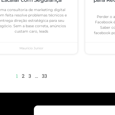
ma consultoria de marketing digital
m feita resolve problemas técnicos e
Perder o 
entrega direção estratégica para seu
Facebook 
egócio. Sem a base correta, anúncios
Saber c
custam caro, leads
facebook po
Mauricio Junior
1
2
3
…
33