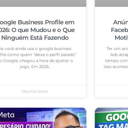
oogle Business Profile em
Anún
026: O que Mudou e o Que
Faceb
Ninguém Está Fazendo
Moti
Se você ainda usa o google business
Ter um an
file como quem “deixa o perfil parado”
Ads atra
o Google, chegou a hora de ajustar o
tempo com 
jogo. Em 2026,
isso acontec
Mauricio Junior