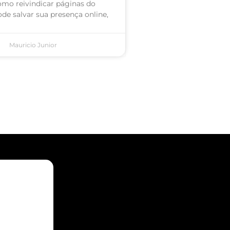
omo reivindicar páginas do
de salvar sua presença online,
Mauricio Junior