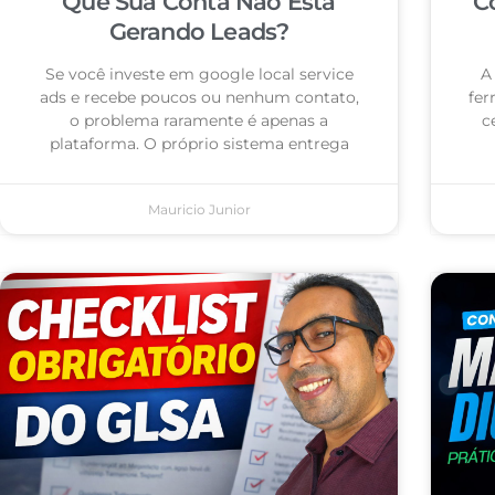
Que Sua Conta Não Está
C
Gerando Leads?
Se você investe em google local service
A
ads e recebe poucos ou nenhum contato,
fer
o problema raramente é apenas a
c
plataforma. O próprio sistema entrega
Mauricio Junior