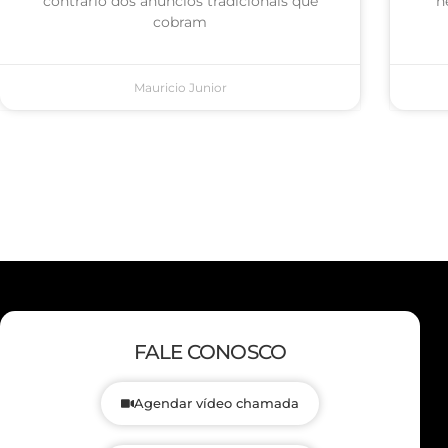
contrário dos anúncios tradicionais que
n
cobram
Mauricio Junior
FALE CONOSCO
Agendar vídeo chamada