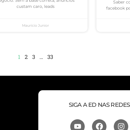
egócio. Sem a base correta, anúncios
Saber c
custam caro, leads
facebook po
Mauricio Junior
1
2
3
…
33
SIGA A ED NAS REDES