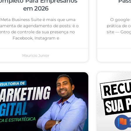
ompleto Para Empresários
Pas
em 2026
 Meta Business Suite é mais que uma
O google 
ramenta de agendamento de posts: é o
prática de c
entro de controle da sua presença no
site — Goog
Facebook, Instagram e
Mauricio Junior