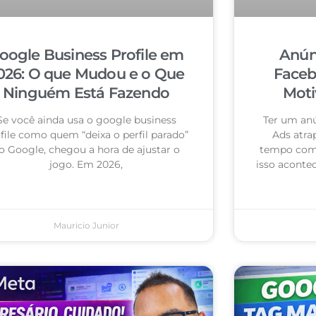
oogle Business Profile em
Anún
026: O que Mudou e o Que
Faceb
Ninguém Está Fazendo
Moti
Se você ainda usa o google business
Ter um an
file como quem “deixa o perfil parado”
Ads atra
o Google, chegou a hora de ajustar o
tempo com 
jogo. Em 2026,
isso acontec
Mauricio Junior