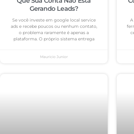
Que Sua Conta Não Está
C
Gerando Leads?
Se você investe em google local service
A
ads e recebe poucos ou nenhum contato,
fer
o problema raramente é apenas a
c
plataforma. O próprio sistema entrega
Mauricio Junior