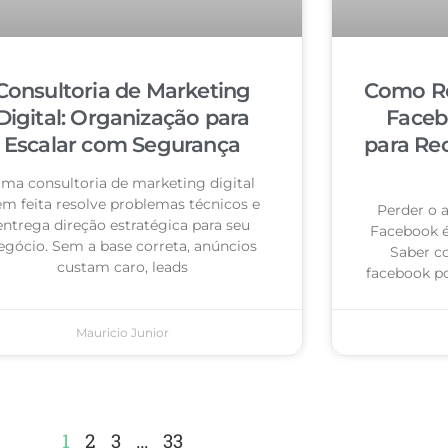
Consultoria de Marketing
Como Re
Digital: Organização para
Faceb
Escalar com Segurança
para Re
ma consultoria de marketing digital
m feita resolve problemas técnicos e
Perder o 
entrega direção estratégica para seu
Facebook 
egócio. Sem a base correta, anúncios
Saber c
custam caro, leads
facebook po
Mauricio Junior
1
2
3
…
33