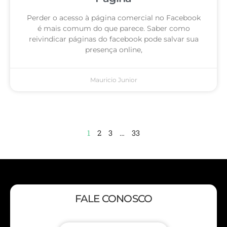
Perder o acesso à página comercial no Facebook
é mais comum do que parece. Saber como
reivindicar páginas do facebook pode salvar sua
presença online,
Mauricio Junior
1
2
3
…
33
FALE CONOSCO