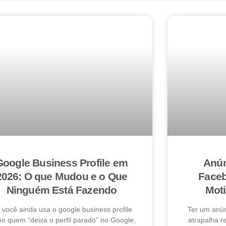
Google Business Profile em
Anún
2026: O que Mudou e o Que
Faceb
Ninguém Está Fazendo
Mot
 você ainda usa o google business profile
Ter um anú
o quem “deixa o perfil parado” no Google,
atrapalha 