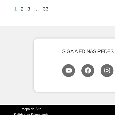
1
2
3
…
33
SIGA A ED NAS REDES
Mapa do Site
Política de Privacidade