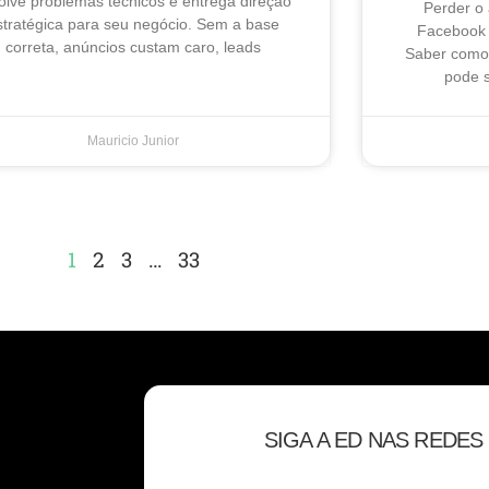
olve problemas técnicos e entrega direção
Perder o
stratégica para seu negócio. Sem a base
Facebook 
correta, anúncios custam caro, leads
Saber como 
pode s
Mauricio Junior
1
2
3
…
33
SIGA A ED NAS REDES