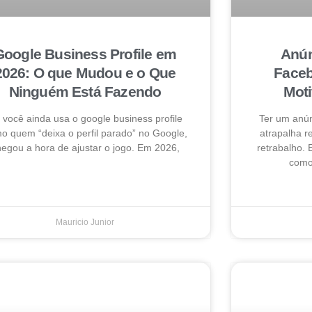
Google Business Profile em
Anún
2026: O que Mudou e o Que
Faceb
Ninguém Está Fazendo
Mot
 você ainda usa o google business profile
Ter um anú
o quem “deixa o perfil parado” no Google,
atrapalha 
egou a hora de ajustar o jogo. Em 2026,
retrabalho. 
como 
Mauricio Junior