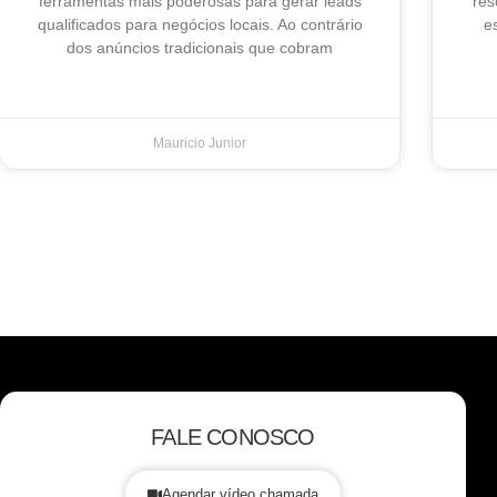
ferramentas mais poderosas para gerar leads
res
qualificados para negócios locais. Ao contrário
e
dos anúncios tradicionais que cobram
Mauricio Junior
FALE CONOSCO
Agendar vídeo chamada