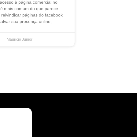
 acesso à página comercial no
é mais comum do que parece.
reivindicar páginas do facebook
alvar sua presença online,
Mauricio Junior