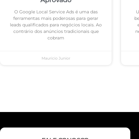
O Google Local Service Ads é uma das
U
ferramentas mais poderosas para gerar
be
leads qualificados para negócios locais. Ao
contrário dos anúncios tradicionais que
n
cobram
Mauricio Junior