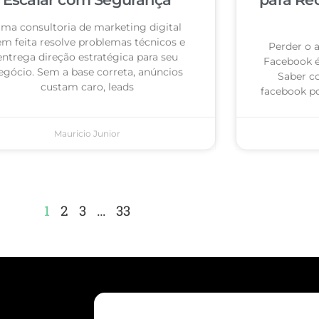
ma consultoria de marketing digital
m feita resolve problemas técnicos e
Perder o 
entrega direção estratégica para seu
Facebook 
egócio. Sem a base correta, anúncios
Saber c
custam caro, leads
facebook po
Mauricio Junior
1
2
3
…
33