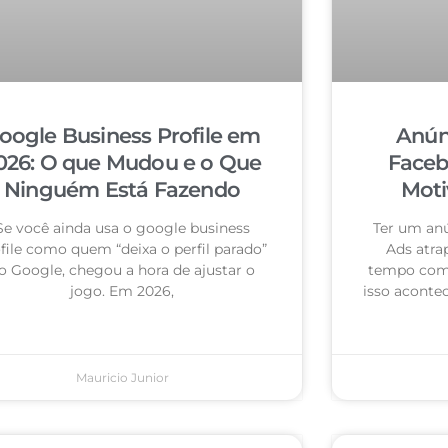
oogle Business Profile em
Anún
026: O que Mudou e o Que
Faceb
Ninguém Está Fazendo
Moti
Se você ainda usa o google business
Ter um an
file como quem “deixa o perfil parado”
Ads atra
o Google, chegou a hora de ajustar o
tempo com 
jogo. Em 2026,
isso acontec
Mauricio Junior