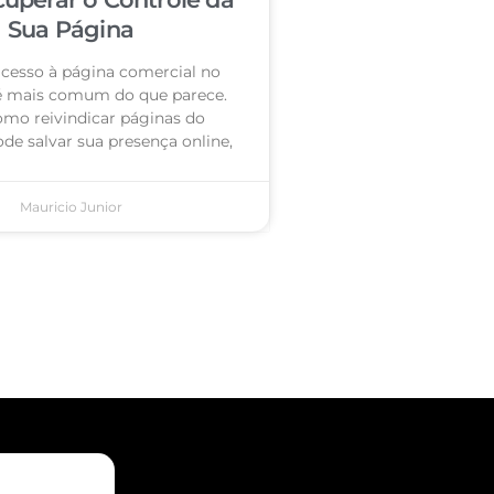
Sua Página
acesso à página comercial no
é mais comum do que parece.
omo reivindicar páginas do
de salvar sua presença online,
Mauricio Junior