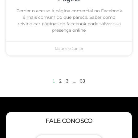
Perder o acesso à página comercial no Facebook
é mais comum do que parece. Saber como
reivindicar páginas do facebook pode salvar sua
presença online,
Mauricio Junior
1
2
3
…
33
FALE CONOSCO