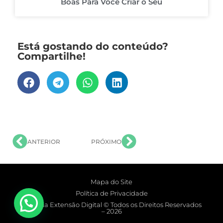
Boas Para Você Criar o Seu
Está gostando do conteúdo?
Compartilhe!
ANTERIOR
PRÓXIMO
Mapa do Site
Política de Privacidade
Agência Extensão Digital © Todos os Direitos Reservados
– 2026