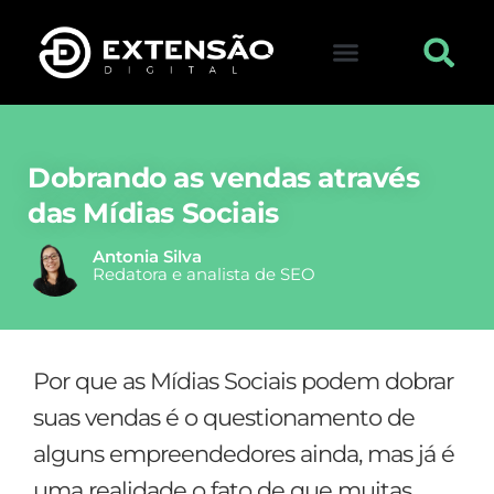
FALE CONOSCO
VISITAR LOJA
Dobrando as vendas através
das Mídias Sociais
Antonia Silva
Redatora e analista de SEO
Por que as Mídias Sociais podem dobrar
suas vendas é o questionamento de
alguns empreendedores ainda, mas já é
uma realidade o fato de que muitas