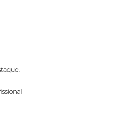
staque.
ssional