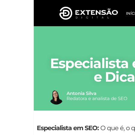
INÍC
Especialista
e Dic
Antonia Silva
Redatora e analista de SEO
Especialista em SEO:
O que é, o q