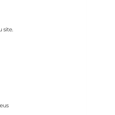
 site.
seus