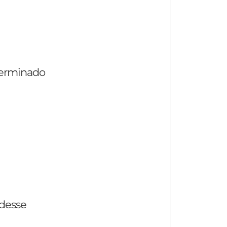
terminado
 desse