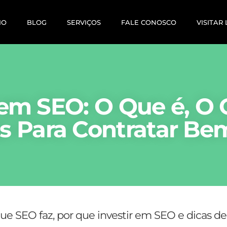
IO
BLOG
SERVIÇOS
FALE CONOSCO
VISITAR
 em SEO: O Que é, O
as Para Contratar Be
ue SEO faz, por que investir em SEO e dicas 