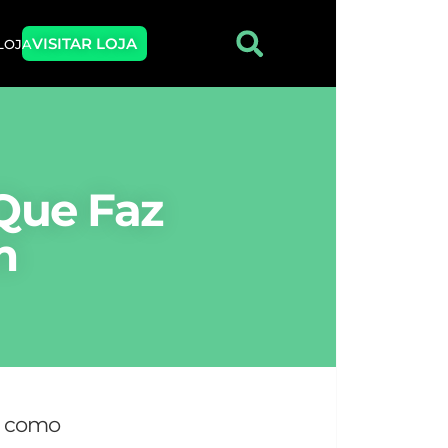
VISITAR LOJA
 LOJA
 Que Faz
m
de como