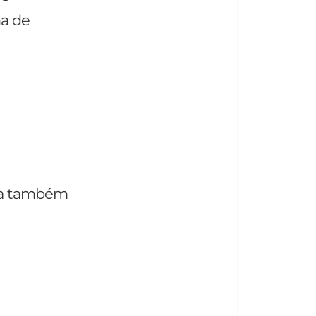
na de
ixa também