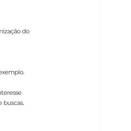
mização do
exemplo.
nteresse
e buscas.