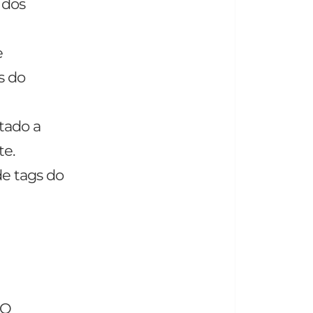
 dos
e
s do
tado a
te.
de tags do
EO