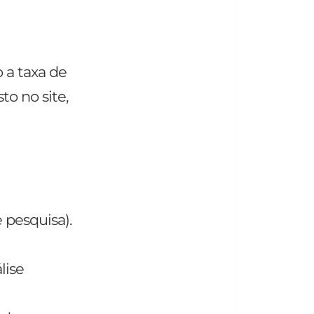
 a taxa de
to no site,
 pesquisa).
lise