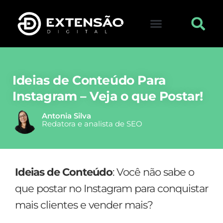
FALE CONOSCO
VISITAR LOJA
Ideias de Conteúdo Para
Instagram – Veja o que Postar!
Antonia Silva
Redatora e analista de SEO
Ideias de Conteúdo
: Você não sabe o
que postar no Instagram para conquistar
mais clientes e vender mais?