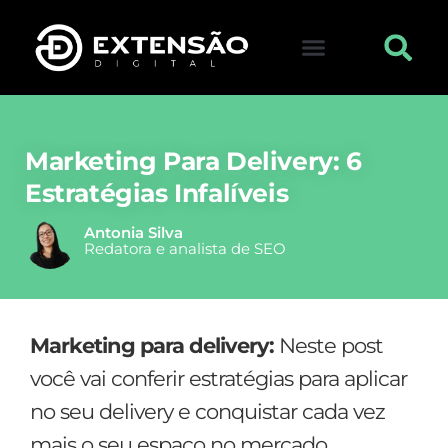
FALE CONOSCO
VISITAR LOJA
Marketing Para Delivery: 6
Estratégias Infalíveis
Antonia Silva
Redatora e analista de SEO
Marketing para delivery:
Neste post
você vai conferir estratégias para aplicar
no seu delivery e conquistar cada vez
mais o seu espaço no mercado.