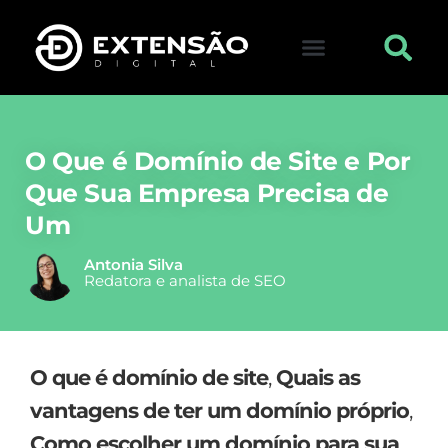
FALE CONOSCO
VISITAR LOJA
O Que é Domínio de Site e Por
Que Sua Empresa Precisa de
Um
Antonia Silva
Redatora e analista de SEO
O que é domínio de site
,
Quais as
vantagens de ter um domínio próprio
,
Como escolher um domínio para sua