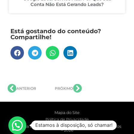
Conta Não Está Gerando Leads?
Está gostando do conteúdo?
Compartilhe!
ANTERIOR
PRÓXIMO
Mapa do Site
Política de Privacidade
Estamos à disposição, só chamar!
Agência Extensão Digital © Todos os Direitos Reservados
– 2026