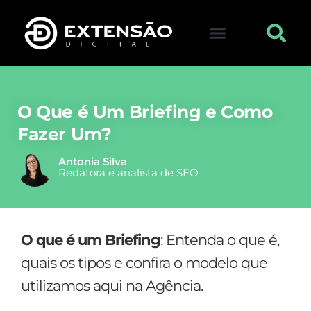
FALE CONOSCO
VISITAR LOJA
O Que é Um Briefing e Como
Fazer Um?
Antonia Silva
Redatora e analista de SEO
O que é um Briefing
: Entenda o que é,
quais os tipos e confira o modelo que
utilizamos aqui na Agência.