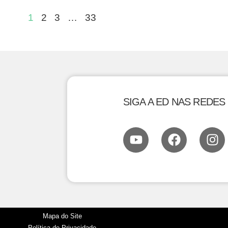
1
2
3
…
33
SIGA A ED NAS REDES
Mapa do Site
Política de Privacidade