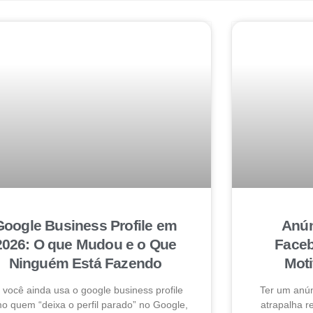
Google Business Profile em
Anún
2026: O que Mudou e o Que
Faceb
Ninguém Está Fazendo
Mot
 você ainda usa o google business profile
Ter um anú
o quem “deixa o perfil parado” no Google,
atrapalha 