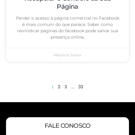
Página
Perder o acesso à página comercial no Facebook
é mais comum do que parece. Saber como
reivindicar páginas do facebook pode salvar sua
presença online,
Mauricio Junior
1
2
3
…
33
FALE CONOSCO