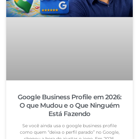
Google Business Profile em 2026:
O que Mudou e o Que Ninguém
Está Fazendo
Se você ainda usa o google business profile
como quem “deixa o perfil parado” no Google,
chegou a hora de ajustar o jogo. Em 2026,