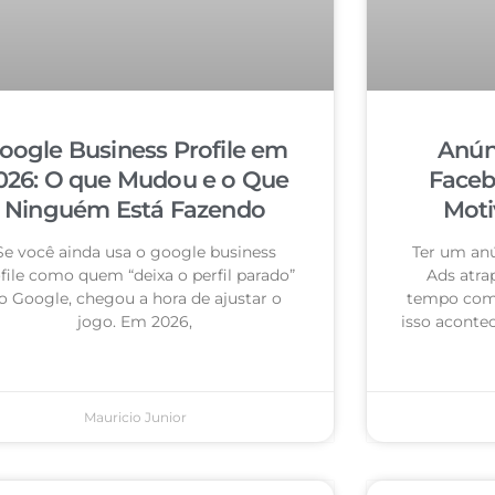
oogle Business Profile em
Anún
026: O que Mudou e o Que
Faceb
Ninguém Está Fazendo
Moti
Se você ainda usa o google business
Ter um an
file como quem “deixa o perfil parado”
Ads atra
o Google, chegou a hora de ajustar o
tempo com 
jogo. Em 2026,
isso acontec
Mauricio Junior