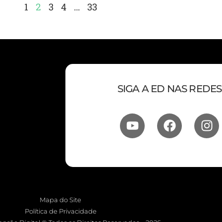
1
2
3
4
…
33
SIGA A ED NAS REDES
Mapa do Site
Política de Privacidade