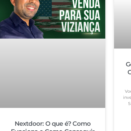
G
G
Vo
inv
S
Nextdoor: O que é? Como