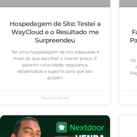
Hospedagem de Site: Testei a
WayCloud e o Resultado me
F
Surpreendeu
Pa
Ter uma hospedagem de site adequada é
mais do que escolher o menor preço. É
Se
garantir velocidade, segurança,
estabilidade e suporte para que seu
Pág
projeto
Mauricio Junior