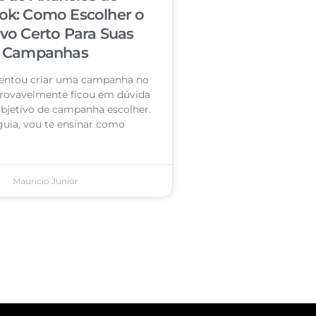
ok: Como Escolher o
ivo Certo Para Suas
Campanhas
 tentou criar uma campanha no
rovavelmente ficou em dúvida
objetivo de campanha escolher.
guia, vou te ensinar como
Mauricio Junior