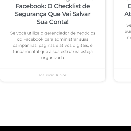
Facebook: O Checklist de
C
Segurança Que Vai Salvar
At
Sua Conta!
Se
au
Se você utiliza o gerenciador de negócios
ma
do Facebook para administrar suas
campanhas, páginas e ativos digitais, é
fundamental que a sua estrutura esteja
organizada
Mauricio Junior