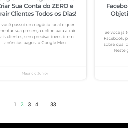
riar Sua Conta do ZERO e
Facebo
rair Clientes Todos os Dias!
Objet
 você possui um negócio local e quer
mentar sua presença online para atrair
Se você já
is clientes, sem precisar investir em
Facebook, p
anúncios pagos, o Google Meu
sobre qual 
Neste 
Mauricio Junior
1
2
3
4
…
33