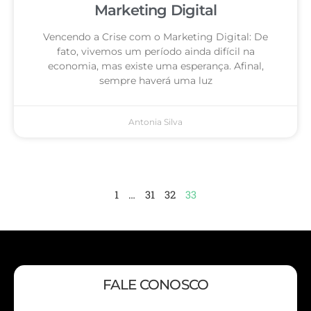
Marketing Digital
Vencendo a Crise com o Marketing Digital: De
fato, vivemos um período ainda difícil na
economia, mas existe uma esperança. Afinal,
sempre haverá uma luz
Antonia Silva
1
…
31
32
33
FALE CONOSCO