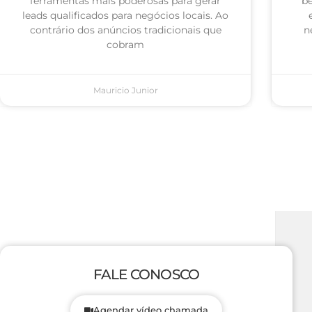
ferramentas mais poderosas para gerar
be
leads qualificados para negócios locais. Ao
contrário dos anúncios tradicionais que
n
cobram
Mauricio Junior
FALE CONOSCO
Agendar vídeo chamada