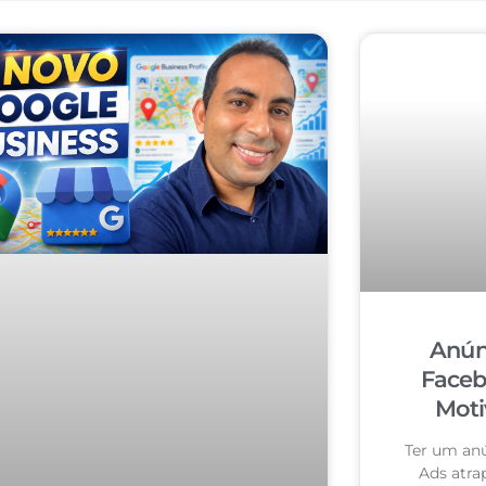
Anún
Faceb
Moti
Ter um an
Ads atra