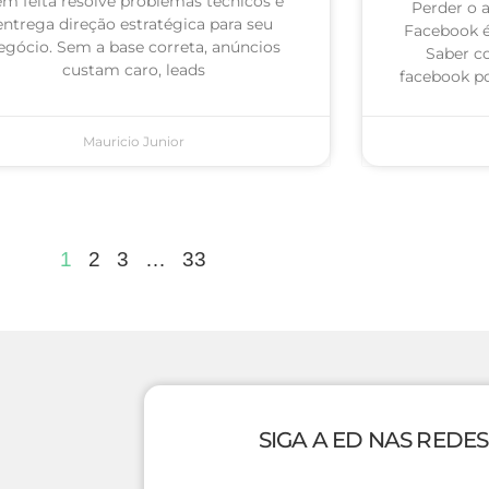
m feita resolve problemas técnicos e
Perder o 
entrega direção estratégica para seu
Facebook 
egócio. Sem a base correta, anúncios
Saber c
custam caro, leads
facebook po
Mauricio Junior
1
2
3
…
33
SIGA A ED NAS REDES