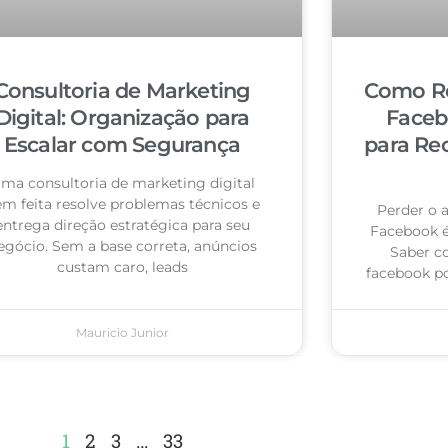
Consultoria de Marketing
Como Re
Digital: Organização para
Faceb
Escalar com Segurança
para Re
ma consultoria de marketing digital
m feita resolve problemas técnicos e
Perder o 
entrega direção estratégica para seu
Facebook 
egócio. Sem a base correta, anúncios
Saber c
custam caro, leads
facebook po
Mauricio Junior
1
2
3
…
33