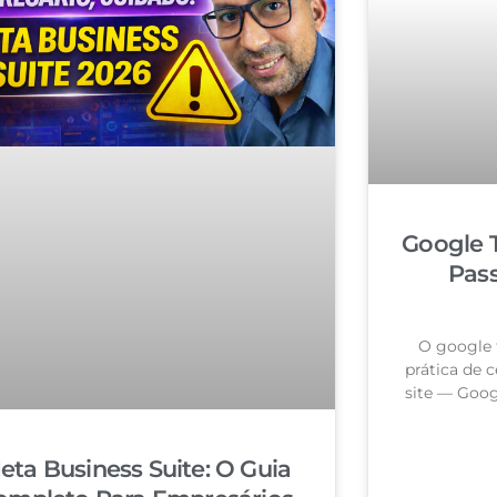
Google 
Pas
O google 
prática de c
site — Goog
eta Business Suite: O Guia