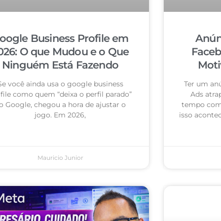
oogle Business Profile em
Anún
026: O que Mudou e o Que
Faceb
Ninguém Está Fazendo
Moti
Se você ainda usa o google business
Ter um an
file como quem “deixa o perfil parado”
Ads atra
o Google, chegou a hora de ajustar o
tempo com 
jogo. Em 2026,
isso acontec
Mauricio Junior