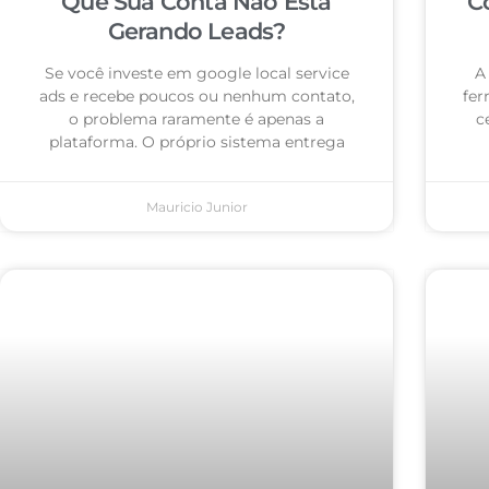
Que Sua Conta Não Está
C
Gerando Leads?
Se você investe em google local service
A
ads e recebe poucos ou nenhum contato,
fer
o problema raramente é apenas a
c
plataforma. O próprio sistema entrega
Mauricio Junior