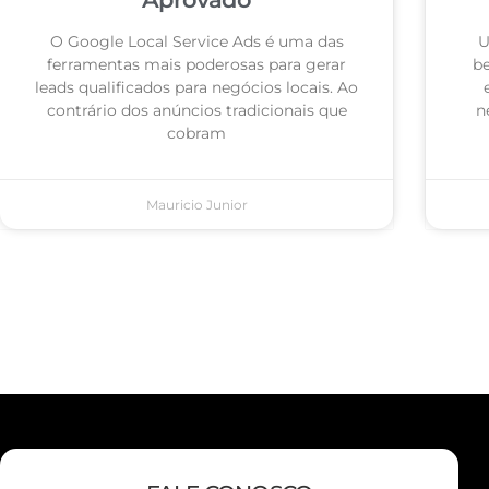
O Google Local Service Ads é uma das
U
ferramentas mais poderosas para gerar
be
leads qualificados para negócios locais. Ao
contrário dos anúncios tradicionais que
n
cobram
Mauricio Junior