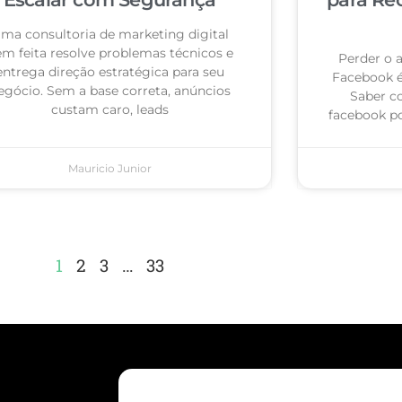
ma consultoria de marketing digital
m feita resolve problemas técnicos e
Perder o 
entrega direção estratégica para seu
Facebook 
egócio. Sem a base correta, anúncios
Saber c
custam caro, leads
facebook po
Mauricio Junior
1
2
3
…
33