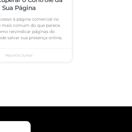
Sua Página
acesso à página comercial no
é mais comum do que parece.
omo reivindicar páginas do
de salvar sua presença online,
Mauricio Junior