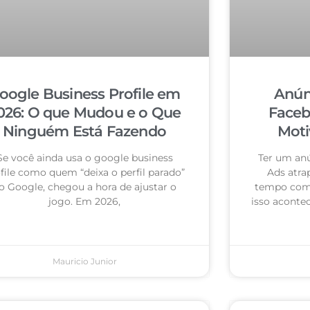
oogle Business Profile em
Anún
026: O que Mudou e o Que
Faceb
Ninguém Está Fazendo
Moti
Se você ainda usa o google business
Ter um an
file como quem “deixa o perfil parado”
Ads atra
o Google, chegou a hora de ajustar o
tempo com 
jogo. Em 2026,
isso acontec
Mauricio Junior