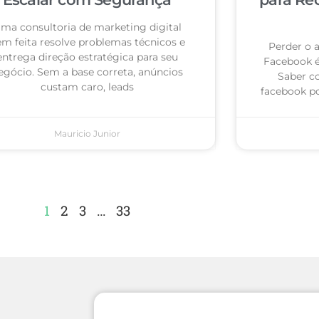
ma consultoria de marketing digital
m feita resolve problemas técnicos e
Perder o 
entrega direção estratégica para seu
Facebook 
egócio. Sem a base correta, anúncios
Saber c
custam caro, leads
facebook po
Mauricio Junior
1
2
3
…
33