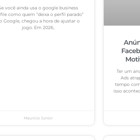
Se você ainda usa o google business
file como quem “deixa o perfil parado”
o Google, chegou a hora de ajustar o
jogo. Em 2026,
Anún
Faceb
Moti
Ter um an
Ads atra
tempo com 
isso acontec
Mauricio Junior