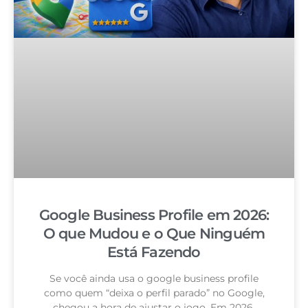
Google Business Profile em 2026:
O que Mudou e o Que Ninguém
Está Fazendo
Se você ainda usa o google business profile
como quem “deixa o perfil parado” no Google,
chegou a hora de ajustar o jogo. Em 2026,