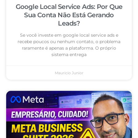
Google Local Service Ads: Por Que
Sua Conta Não Está Gerando
Leads?
Se você investe em google local service ads e
recebe poucos ou nenhum contato, o problema
raramente é apenas a plataforma. O próprio
sistema entrega
Mauricio Junior