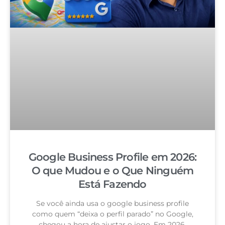
Google Business Profile em 2026:
O que Mudou e o Que Ninguém
Está Fazendo
Se você ainda usa o google business profile
como quem “deixa o perfil parado” no Google,
chegou a hora de ajustar o jogo. Em 2026,