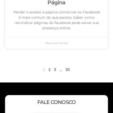
Página
Perder o acesso à página comercial no Facebook
é mais comum do que parece. Saber como
reivindicar páginas do facebook pode salvar sua
presença online,
Mauricio Junior
1
2
3
…
33
FALE CONOSCO