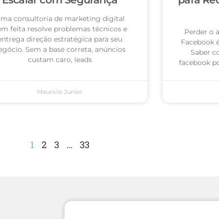
ma consultoria de marketing digital
m feita resolve problemas técnicos e
Perder o 
entrega direção estratégica para seu
Facebook 
egócio. Sem a base correta, anúncios
Saber c
custam caro, leads
facebook po
Mauricio Junior
1
2
3
…
33