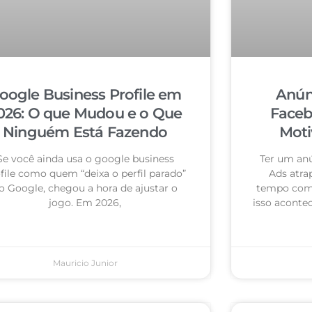
oogle Business Profile em
Anún
026: O que Mudou e o Que
Faceb
Ninguém Está Fazendo
Moti
Se você ainda usa o google business
Ter um an
file como quem “deixa o perfil parado”
Ads atra
o Google, chegou a hora de ajustar o
tempo com 
jogo. Em 2026,
isso acontec
Mauricio Junior