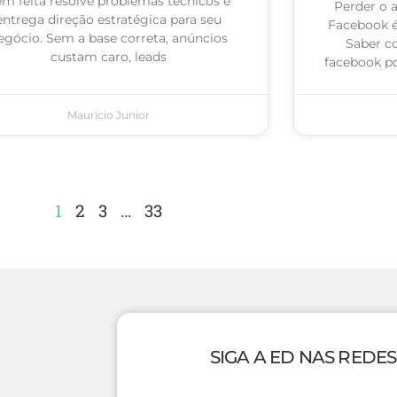
m feita resolve problemas técnicos e
Perder o 
entrega direção estratégica para seu
Facebook 
egócio. Sem a base correta, anúncios
Saber c
custam caro, leads
facebook po
Mauricio Junior
1
2
3
…
33
SIGA A ED NAS REDES