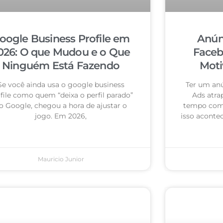
oogle Business Profile em
Anún
026: O que Mudou e o Que
Faceb
Ninguém Está Fazendo
Moti
Se você ainda usa o google business
Ter um an
file como quem “deixa o perfil parado”
Ads atra
o Google, chegou a hora de ajustar o
tempo com 
jogo. Em 2026,
isso acontec
Mauricio Junior