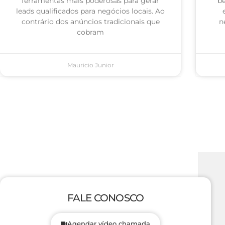
ferramentas mais poderosas para gerar
be
leads qualificados para negócios locais. Ao
contrário dos anúncios tradicionais que
n
cobram
Mauricio Junior
FALE CONOSCO
Agendar vídeo chamada