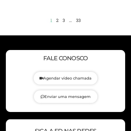
1
2
3
…
33
FALE CONOSCO
Agendar vídeo chamada
Enviar uma mensagem
SIGA A ED NAS REDES