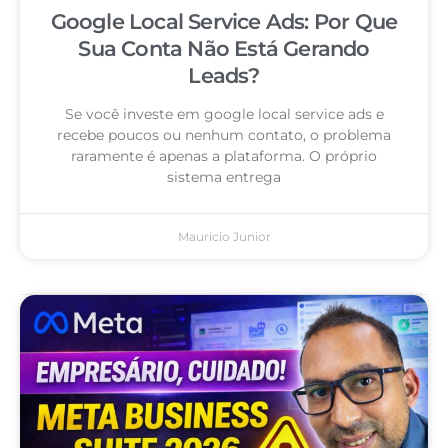
Google Local Service Ads: Por Que
Sua Conta Não Está Gerando
Leads?
Se você investe em google local service ads e
recebe poucos ou nenhum contato, o problema
raramente é apenas a plataforma. O próprio
sistema entrega
Mauricio Junior