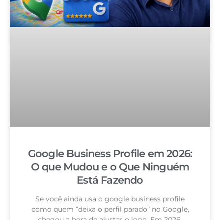
Google Business Profile em 2026:
O que Mudou e o Que Ninguém
Está Fazendo
Se você ainda usa o google business profile
como quem “deixa o perfil parado” no Google,
chegou a hora de ajustar o jogo. Em 2026,