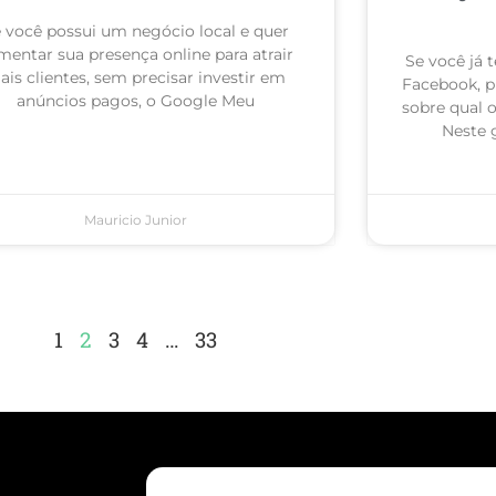
 você possui um negócio local e quer
mentar sua presença online para atrair
Se você já
is clientes, sem precisar investir em
Facebook, p
anúncios pagos, o Google Meu
sobre qual 
Neste 
Mauricio Junior
1
2
3
4
…
33