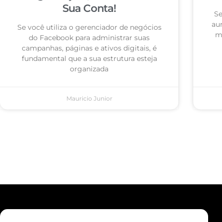
Sua Conta!
Se
au
Se você utiliza o gerenciador de negócios
ma
do Facebook para administrar suas
campanhas, páginas e ativos digitais, é
fundamental que a sua estrutura esteja
organizada
Mauricio Junior