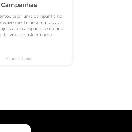
Campanhas
 tentou criar uma campanha no
rovavelmente ficou em dúvida
objetivo de campanha escolher.
guia, vou te ensinar como
Mauricio Junior