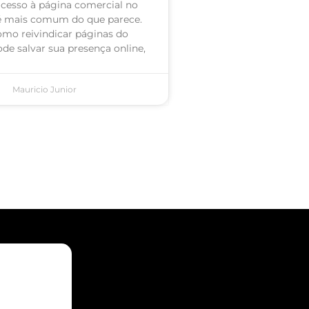
acesso à página comercial no
é mais comum do que parece.
omo reivindicar páginas do
de salvar sua presença online,
Mauricio Junior