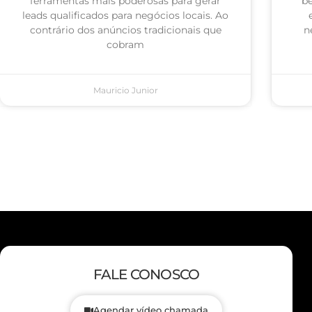
ferramentas mais poderosas para gerar
be
leads qualificados para negócios locais. Ao
contrário dos anúncios tradicionais que
n
cobram
Mauricio Junior
FALE CONOSCO
Agendar vídeo chamada