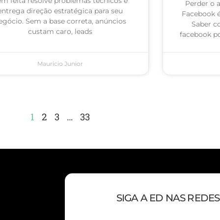
m feita resolve problemas técnicos e
Perder o 
entrega direção estratégica para seu
Facebook 
egócio. Sem a base correta, anúncios
Saber c
custam caro, leads
facebook po
Mauricio Junior
1
2
3
…
33
SIGA A ED NAS REDES