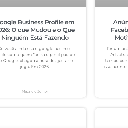
oogle Business Profile em
Anún
026: O que Mudou e o Que
Faceb
Ninguém Está Fazendo
Moti
Se você ainda usa o google business
Ter um an
file como quem “deixa o perfil parado”
Ads atra
o Google, chegou a hora de ajustar o
tempo com 
jogo. Em 2026,
isso acontec
Mauricio Junior