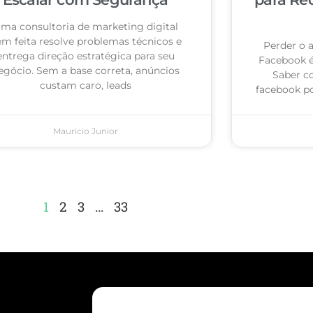
ma consultoria de marketing digital
m feita resolve problemas técnicos e
Perder o 
entrega direção estratégica para seu
Facebook 
egócio. Sem a base correta, anúncios
Saber c
custam caro, leads
facebook po
Mauricio Junior
1
2
3
…
33