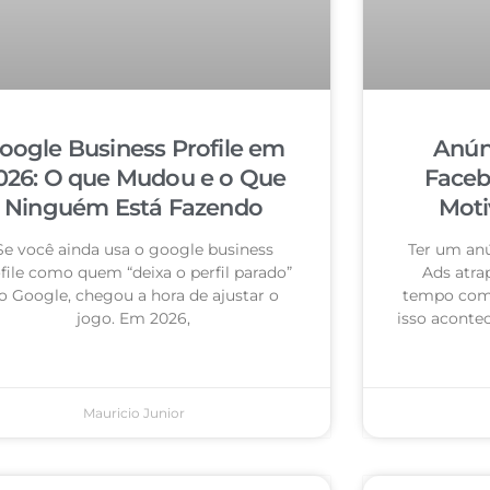
oogle Business Profile em
Anún
026: O que Mudou e o Que
Faceb
Ninguém Está Fazendo
Moti
Se você ainda usa o google business
Ter um an
file como quem “deixa o perfil parado”
Ads atra
o Google, chegou a hora de ajustar o
tempo com 
jogo. Em 2026,
isso acontec
Mauricio Junior