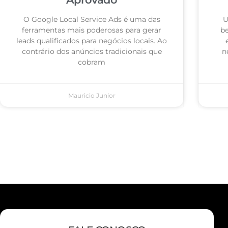
O Google Local Service Ads é uma das
U
ferramentas mais poderosas para gerar
be
leads qualificados para negócios locais. Ao
contrário dos anúncios tradicionais que
n
cobram
Mauricio Junior