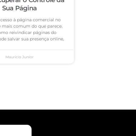
Sua Página
acesso à página comercial no
é mais comum do que parece.
omo reivindicar páginas do
de salvar sua presença online,
Mauricio Junior