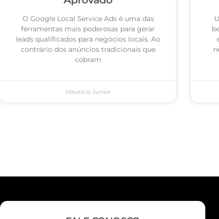
O Google Local Service Ads é uma das
U
ferramentas mais poderosas para gerar
be
leads qualificados para negócios locais. Ao
contrário dos anúncios tradicionais que
n
cobram
Mauricio Junior