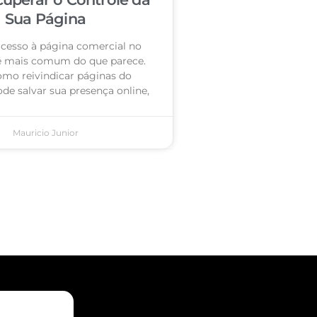
Sua Página
acesso à página comercial no
é mais comum do que parece.
omo reivindicar páginas do
de salvar sua presença online,
Mauricio Junior