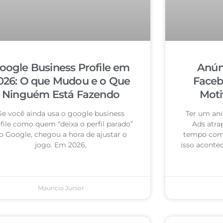
oogle Business Profile em
Anún
026: O que Mudou e o Que
Faceb
Ninguém Está Fazendo
Moti
Se você ainda usa o google business
Ter um an
file como quem “deixa o perfil parado”
Ads atra
o Google, chegou a hora de ajustar o
tempo com 
jogo. Em 2026,
isso acontec
Mauricio Junior