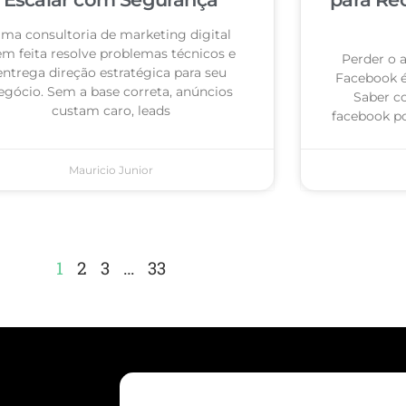
ma consultoria de marketing digital
m feita resolve problemas técnicos e
Perder o 
entrega direção estratégica para seu
Facebook 
egócio. Sem a base correta, anúncios
Saber c
custam caro, leads
facebook po
Mauricio Junior
1
2
3
…
33