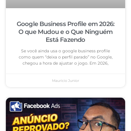
Google Business Profile em 2026:
O que Mudou e o Que Ninguém
Está Fazendo
Se você ainda usa o google business profile
como quem “deixa o perfil parado” no Google,
chegou a hora de ajustar o jogo. Em 2026,
Mauricio Junior