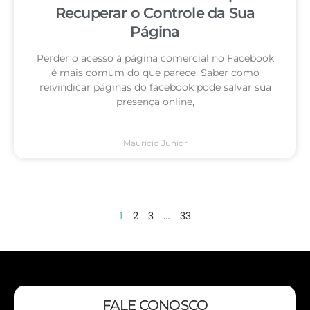
Recuperar o Controle da Sua
Página
Perder o acesso à página comercial no Facebook
é mais comum do que parece. Saber como
reivindicar páginas do facebook pode salvar sua
presença online,
Mauricio Junior
1
2
3
…
33
FALE CONOSCO